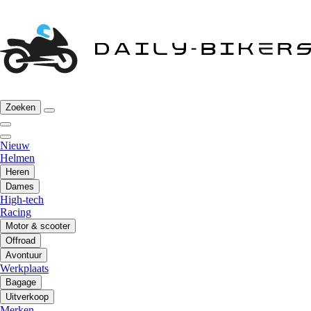
Zoeken
Nieuw
Helmen
Heren
Dames
High-tech
Racing
Motor & scooter
Offroad
Avontuur
Werkplaats
Bagage
Uitverkoop
Merken