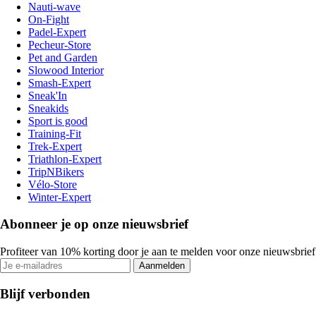
Nauti-wave
On-Fight
Padel-Expert
Pecheur-Store
Pet and Garden
Slowood Interior
Smash-Expert
Sneak'In
Sneakids
Sport is good
Training-Fit
Trek-Expert
Triathlon-Expert
TripNBikers
Vélo-Store
Winter-Expert
Abonneer je op onze nieuwsbrief
Profiteer van 10% korting door je aan te melden voor onze nieuwsbrief
Aanmelden
Blijf verbonden