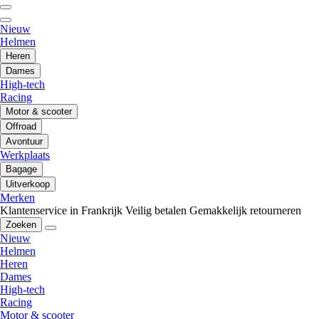
Nieuw
Helmen
Heren
Dames
High-tech
Racing
Motor & scooter
Offroad
Avontuur
Werkplaats
Bagage
Uitverkoop
Merken
Klantenservice in Frankrijk
Veilig betalen
Gemakkelijk retourneren
Zoeken
Nieuw
Helmen
Heren
Dames
High-tech
Racing
Motor & scooter