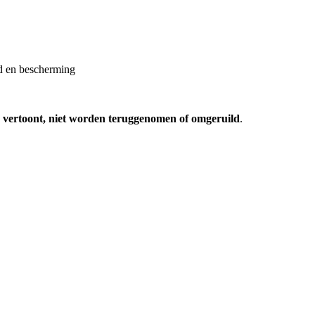
id en bescherming
ie vertoont, niet worden teruggenomen of omgeruild
.