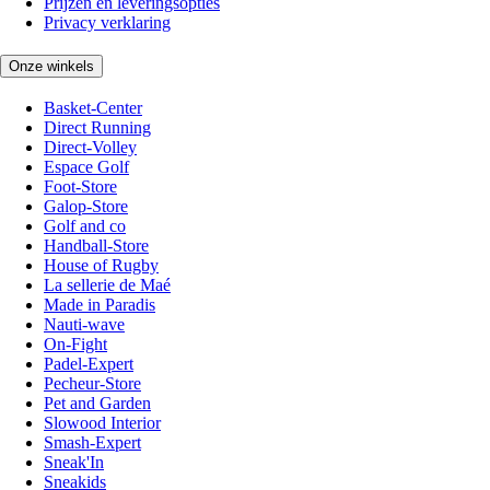
Prijzen en leveringsopties
Privacy verklaring
Onze winkels
Basket-Center
Direct Running
Direct-Volley
Espace Golf
Foot-Store
Galop-Store
Golf and co
Handball-Store
House of Rugby
La sellerie de Maé
Made in Paradis
Nauti-wave
On-Fight
Padel-Expert
Pecheur-Store
Pet and Garden
Slowood Interior
Smash-Expert
Sneak'In
Sneakids