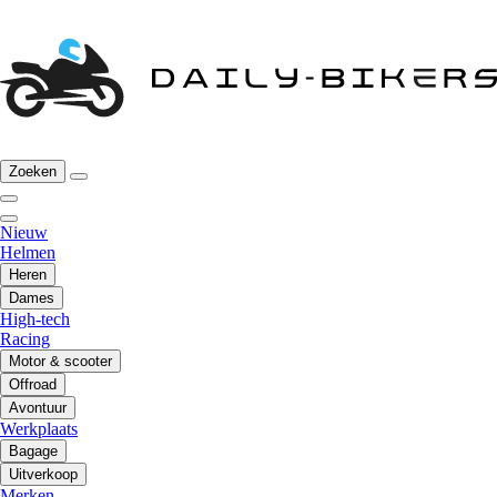
Zoeken
Nieuw
Helmen
Heren
Dames
High-tech
Racing
Motor & scooter
Offroad
Avontuur
Werkplaats
Bagage
Uitverkoop
Merken