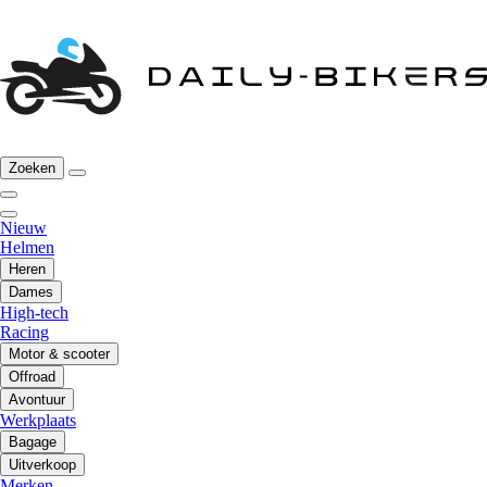
Zoeken
Nieuw
Helmen
Heren
Dames
High-tech
Racing
Motor & scooter
Offroad
Avontuur
Werkplaats
Bagage
Uitverkoop
Merken