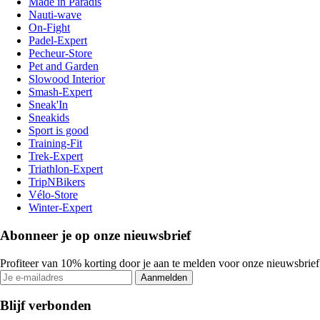
Made in Paradis
Nauti-wave
On-Fight
Padel-Expert
Pecheur-Store
Pet and Garden
Slowood Interior
Smash-Expert
Sneak'In
Sneakids
Sport is good
Training-Fit
Trek-Expert
Triathlon-Expert
TripNBikers
Vélo-Store
Winter-Expert
Abonneer je op onze nieuwsbrief
Profiteer van 10% korting door je aan te melden voor onze nieuwsbrief
Aanmelden
Blijf verbonden