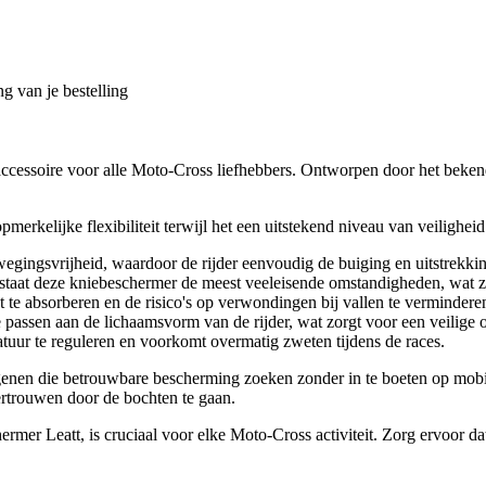
g van je bestelling
 accessoire voor alle Moto-Cross liefhebbers. Ontworpen door het bek
rkelijke flexibiliteit terwijl het een uitstekend niveau van veilighei
egingsvrijheid, waardoor de rijder eenvoudig de buiging en uitstrekki
taat deze kniebeschermer de meest veeleisende omstandigheden, wat z
e absorberen en de risico's op verwondingen bij vallen te vermindere
assen aan de lichaamsvorm van de rijder, wat zorgt voor een veilige o
atuur te reguleren en voorkomt overmatig zweten tijdens de races.
nen die betrouwbare bescherming zoeken zonder in te boeten op mobilite
 vertrouwen door de bochten te gaan.
er Leatt, is cruciaal voor elke Moto-Cross activiteit. Zorg ervoor dat je