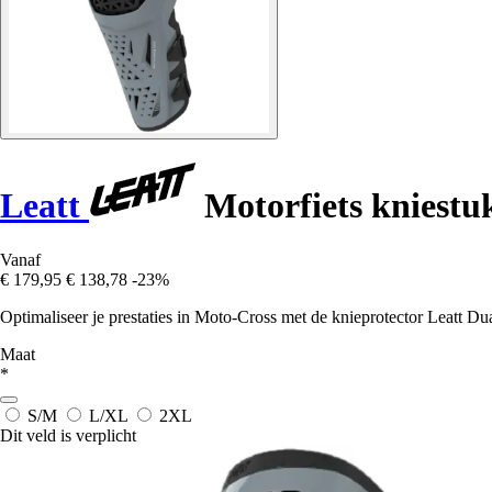
Leatt
Motorfiets kniestu
Vanaf
€ 179,95
€ 138,78
-23%
Optimaliseer je prestaties in Moto-Cross met de knieprotector Leatt 
Maat
*
S/M
L/XL
2XL
Dit veld is verplicht