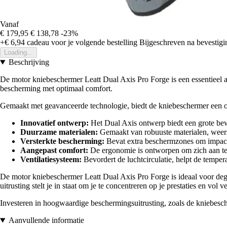
Vanaf
€ 179,95
€ 138,78
-23%
+€ 6,94
cadeau voor je volgende bestelling
Bijgeschreven na bevestigin
Loading...
Beschrijving
De motor kniebeschermer Leatt Dual Axis Pro Forge is een essentieel
bescherming met optimaal comfort.
Gemaakt met geavanceerde technologie, biedt de kniebeschermer een opme
Innovatief ontwerp:
Het Dual Axis ontwerp biedt een grote bew
Duurzame materialen:
Gemaakt van robuuste materialen, weers
Versterkte bescherming:
Bevat extra beschermzones om impact t
Aangepast comfort:
De ergonomie is ontworpen om zich aan te p
Ventilatiesysteem:
Bevordert de luchtcirculatie, helpt de temper
De motor kniebeschermer Leatt Dual Axis Pro Forge is ideaal voor dege
uitrusting stelt je in staat om je te concentreren op je prestaties en vol
Investeren in hoogwaardige beschermingsuitrusting, zoals de kniebescherm
Aanvullende informatie