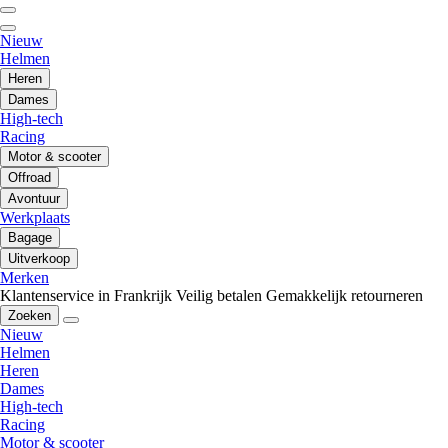
Nieuw
Helmen
Heren
Dames
High-tech
Racing
Motor & scooter
Offroad
Avontuur
Werkplaats
Bagage
Uitverkoop
Merken
Klantenservice in Frankrijk
Veilig betalen
Gemakkelijk retourneren
Zoeken
Nieuw
Helmen
Heren
Dames
High-tech
Racing
Motor & scooter