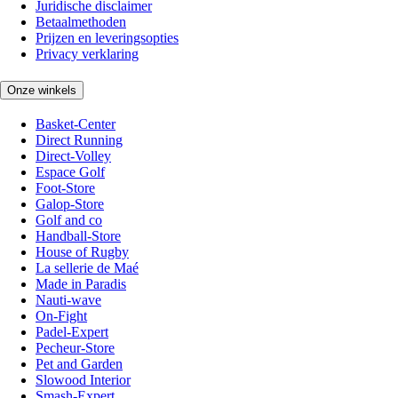
Juridische disclaimer
Betaalmethoden
Prijzen en leveringsopties
Privacy verklaring
Onze winkels
Basket-Center
Direct Running
Direct-Volley
Espace Golf
Foot-Store
Galop-Store
Golf and co
Handball-Store
House of Rugby
La sellerie de Maé
Made in Paradis
Nauti-wave
On-Fight
Padel-Expert
Pecheur-Store
Pet and Garden
Slowood Interior
Smash-Expert