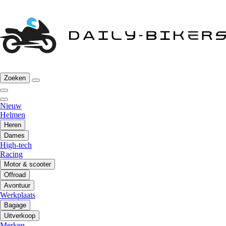
Zoeken
Nieuw
Helmen
Heren
Dames
High-tech
Racing
Motor & scooter
Offroad
Avontuur
Werkplaats
Bagage
Uitverkoop
Merken