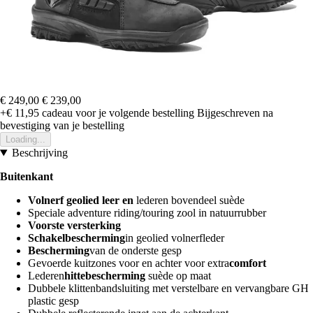
€ 249,00
€ 239,00
+€ 11,95
cadeau voor je volgende bestelling
Bijgeschreven na
bevestiging van je bestelling
Loading...
Beschrijving
Buitenkant
Volnerf geolied leer en
lederen bovendeel suède
Speciale adventure riding/touring zool in natuurrubber
Voorste versterking
Schakelbescherming
in geolied volnerfleder
Bescherming
van de onderste gesp
Gevoerde kuitzones voor en achter voor extra
comfort
Lederen
hittebescherming
suède op maat
Dubbele klittenbandsluiting met verstelbare en vervangbare GH
plastic gesp