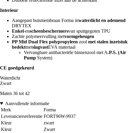
Dubbele reflecterende inzet aan de achterkant
Interieur
Aangepast buismembraan Forma in
waterdicht en ademend
DRYTEX
Enkel-
en
scheenbeschermers
van spuitgegoten TPU
Zachte polymeervulling met
vormgeheugen
PP Mid Dual Flex polypropyleen
zool
met stalen inzetstuk
bedekt
met
slagvast
EVA materiaal
Vervangbare antibacteriële binnenzool met A
.P.S. (Air
Pump
System)
CE goedgekeurd
Waterdicht
Zwart
Maten 36 tot 42
Aanvullende informatie
Merk
Forma
Leveranciersreferentie
FORT96W-9937
Kleur
zwart
Kleur
Zwart