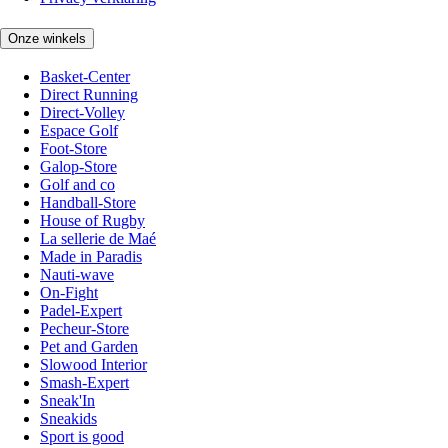
Onze winkels
Basket-Center
Direct Running
Direct-Volley
Espace Golf
Foot-Store
Galop-Store
Golf and co
Handball-Store
House of Rugby
La sellerie de Maé
Made in Paradis
Nauti-wave
On-Fight
Padel-Expert
Pecheur-Store
Pet and Garden
Slowood Interior
Smash-Expert
Sneak'In
Sneakids
Sport is good