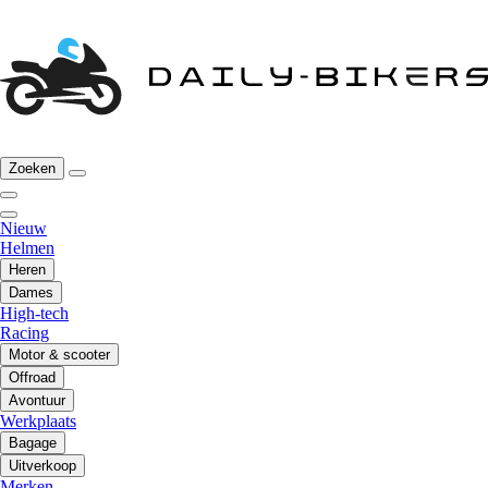
Zoeken
Nieuw
Helmen
Heren
Dames
High-tech
Racing
Motor & scooter
Offroad
Avontuur
Werkplaats
Bagage
Uitverkoop
Merken