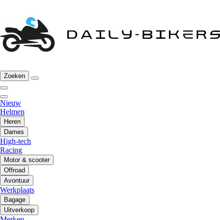
Zoeken
Nieuw
Helmen
Heren
Dames
High-tech
Racing
Motor & scooter
Offroad
Avontuur
Werkplaats
Bagage
Uitverkoop
Merken