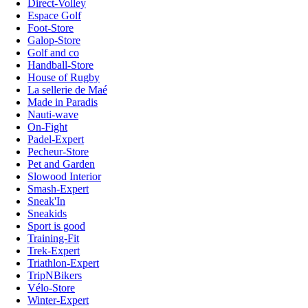
Direct-Volley
Espace Golf
Foot-Store
Galop-Store
Golf and co
Handball-Store
House of Rugby
La sellerie de Maé
Made in Paradis
Nauti-wave
On-Fight
Padel-Expert
Pecheur-Store
Pet and Garden
Slowood Interior
Smash-Expert
Sneak'In
Sneakids
Sport is good
Training-Fit
Trek-Expert
Triathlon-Expert
TripNBikers
Vélo-Store
Winter-Expert