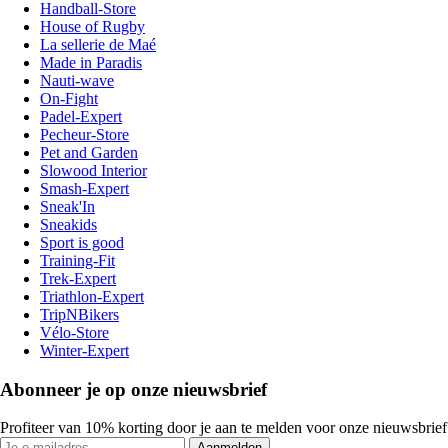
Handball-Store
House of Rugby
La sellerie de Maé
Made in Paradis
Nauti-wave
On-Fight
Padel-Expert
Pecheur-Store
Pet and Garden
Slowood Interior
Smash-Expert
Sneak'In
Sneakids
Sport is good
Training-Fit
Trek-Expert
Triathlon-Expert
TripNBikers
Vélo-Store
Winter-Expert
Abonneer je op onze nieuwsbrief
Profiteer van 10% korting door je aan te melden voor onze nieuwsbrief
Aanmelden