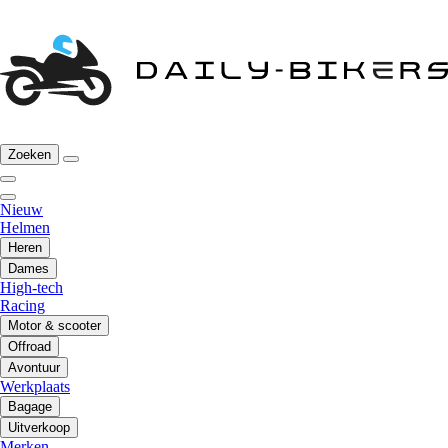
Zoeken
Nieuw
Helmen
Heren
Dames
High-tech
Racing
Motor & scooter
Offroad
Avontuur
Werkplaats
Bagage
Uitverkoop
Merken