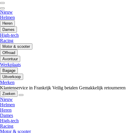
Nieuw
Helmen
Heren
Dames
High-tech
Racing
Motor & scooter
Offroad
Avontuur
Werkplaats
Bagage
Uitverkoop
Merken
Klantenservice in Frankrijk
Veilig betalen
Gemakkelijk retourneren
Zoeken
Nieuw
Helmen
Heren
Dames
High-tech
Racing
Motor & scooter