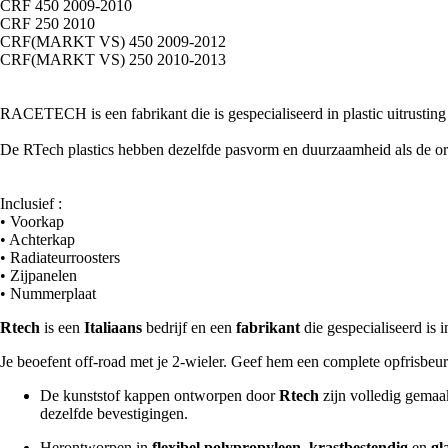
CRF 450 2009-2010
CRF 250 2010
CRF(MARKT VS) 450 2009-2012
CRF(MARKT VS) 250 2010-2013
RACETECH is een fabrikant die is gespecialiseerd in plastic uitrusting
De RTech plastics hebben dezelfde pasvorm en duurzaamheid als de origin
Inclusief :
• Voorkap
• Achterkap
• Radiateurroosters
• Zijpanelen
• Nummerplaat
Rtech
is een
Italiaans
bedrijf en een
fabrikant
die gespecialiseerd is i
Je beoefent off-road met je 2-wieler. Geef hem een complete opfrisbeu
De kunststof kappen ontworpen door
Rtech
zijn volledig gemaa
dezelfde bevestigingen.
Herontworpen in
flexibel polypropyleen,
krastbestendig
en
gl