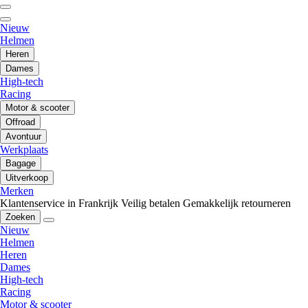
Nieuw
Helmen
Heren
Dames
High-tech
Racing
Motor & scooter
Offroad
Avontuur
Werkplaats
Bagage
Uitverkoop
Merken
Klantenservice in Frankrijk
Veilig betalen
Gemakkelijk retourneren
Zoeken
Nieuw
Helmen
Heren
Dames
High-tech
Racing
Motor & scooter