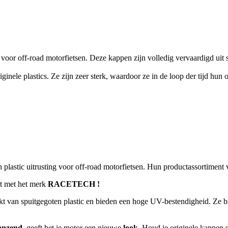
 voor off-road motorfietsen. Deze kappen zijn volledig vervaardigd uit 
ele plastics. Ze zijn zeer sterk, waardoor ze in de loop der tijd hun o
n plastic uitrusting voor off-road motorfietsen. Hun productassortiment v
rt met het merk
RACETECH !
kt van spuitgegoten plastic en bieden een hoge UV-bestendigheid. Ze bi
anzend,
geeft het je motor een nieuwe
look.
Houd je originele kappen sch