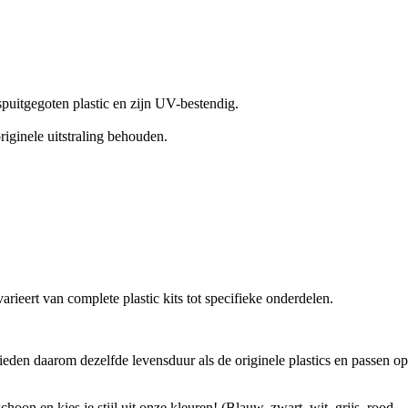
spuitgegoten plastic en zijn UV-bestendig.
riginele uitstraling behouden.
arieert van complete plastic kits tot specifieke onderdelen.
eden daarom dezelfde levensduur als de originele plastics en passen op
oon en kies je stijl uit onze kleuren! (Blauw, zwart, wit, grijs, rood,