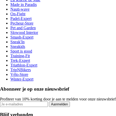
Made in Paradis
Nauti-wave
On-Fight
Padel-Expert
Pecheur-Store
Pet and Garden
Slowood Interior
Smash-Expert
Sneak'In
Sneakids
Sport is good
Training-Fit
Trek-Expert
Triathlon-Expert
TripNBikers
Vélo-Store
Winter-Expert
Abonneer je op onze nieuwsbrief
Profiteer van 10% korting door je aan te melden voor onze nieuwsbrief
Aanmelden
Blijf verbonden