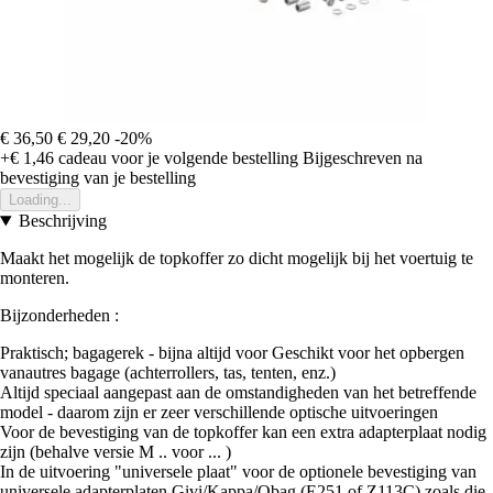
€ 36,50
€ 29,20
-20%
+€ 1,46
cadeau voor je volgende bestelling
Bijgeschreven na
bevestiging van je bestelling
Loading...
Beschrijving
Maakt het mogelijk de topkoffer zo dicht mogelijk bij het voertuig te
monteren.
Bijzonderheden :
Praktisch; bagagerek - bijna altijd voor Geschikt voor het opbergen
vanautres bagage (achterrollers, tas, tenten, enz.)
Altijd speciaal aangepast aan de omstandigheden van het betreffende
model - daarom zijn er zeer verschillende optische uitvoeringen
Voor de bevestiging van de topkoffer kan een extra adapterplaat nodig
zijn (behalve versie M .. voor ... )
In de uitvoering "universele plaat" voor de optionele bevestiging van
universele adapterplaten Givi/Kappa/Qbag (E251 of Z113C) zoals die