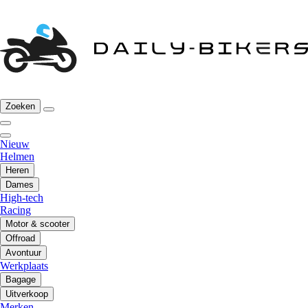
Zoeken
Nieuw
Helmen
Heren
Dames
High-tech
Racing
Motor & scooter
Offroad
Avontuur
Werkplaats
Bagage
Uitverkoop
Merken