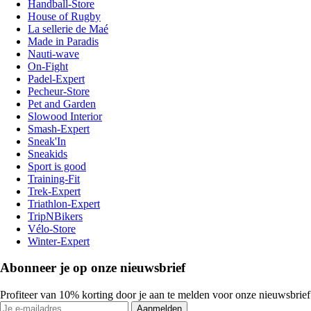
Handball-Store
House of Rugby
La sellerie de Maé
Made in Paradis
Nauti-wave
On-Fight
Padel-Expert
Pecheur-Store
Pet and Garden
Slowood Interior
Smash-Expert
Sneak'In
Sneakids
Sport is good
Training-Fit
Trek-Expert
Triathlon-Expert
TripNBikers
Vélo-Store
Winter-Expert
Abonneer je op onze nieuwsbrief
Profiteer van 10% korting door je aan te melden voor onze nieuwsbrief
Aanmelden