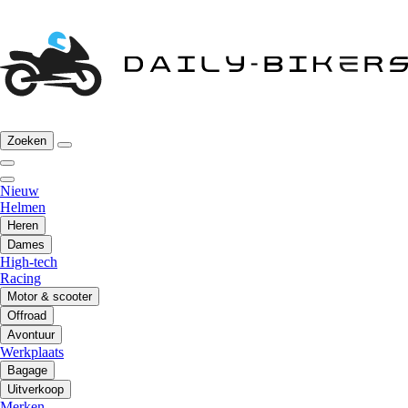
Zoeken
Nieuw
Helmen
Heren
Dames
High-tech
Racing
Motor & scooter
Offroad
Avontuur
Werkplaats
Bagage
Uitverkoop
Merken