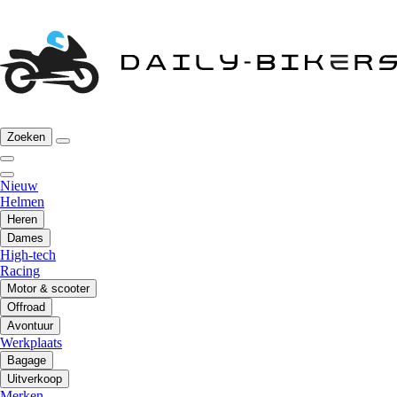
Zoeken
Nieuw
Helmen
Heren
Dames
High-tech
Racing
Motor & scooter
Offroad
Avontuur
Werkplaats
Bagage
Uitverkoop
Merken