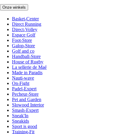
Onze winkels
Basket-Center
Direct Running
Direct-Volley
Espace Golf
Foot-Store
Galop-Store
Golf and co
Handball-Store
House of Rugby
La sellerie de Maé
Made in Paradis
Nauti-wave
On-Fight
Padel-Expert
Pecheur-Store
Pet and Garden
Slowood Interior
Smash-Expert
Sneak'In
Sneakids
Sport is good
Training-Fit