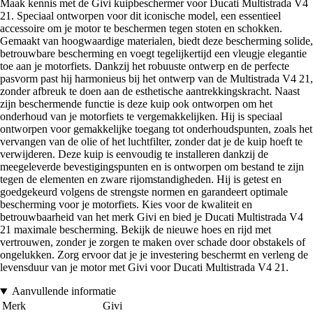
Maak kennis met de Givi kuipbeschermer voor Ducati Multistrada V4
21. Speciaal ontworpen voor dit iconische model, een essentieel
accessoire om je motor te beschermen tegen stoten en schokken.
Gemaakt van hoogwaardige materialen, biedt deze bescherming solide,
betrouwbare bescherming en voegt tegelijkertijd een vleugje elegantie
toe aan je motorfiets. Dankzij het robuuste ontwerp en de perfecte
pasvorm past hij harmonieus bij het ontwerp van de Multistrada V4 21,
zonder afbreuk te doen aan de esthetische aantrekkingskracht. Naast
zijn beschermende functie is deze kuip ook ontworpen om het
onderhoud van je motorfiets te vergemakkelijken. Hij is speciaal
ontworpen voor gemakkelijke toegang tot onderhoudspunten, zoals het
vervangen van de olie of het luchtfilter, zonder dat je de kuip hoeft te
verwijderen. Deze kuip is eenvoudig te installeren dankzij de
meegeleverde bevestigingspunten en is ontworpen om bestand te zijn
tegen de elementen en zware rijomstandigheden. Hij is getest en
goedgekeurd volgens de strengste normen en garandeert optimale
bescherming voor je motorfiets. Kies voor de kwaliteit en
betrouwbaarheid van het merk Givi en bied je Ducati Multistrada V4
21 maximale bescherming. Bekijk de nieuwe hoes en rijd met
vertrouwen, zonder je zorgen te maken over schade door obstakels of
ongelukken. Zorg ervoor dat je je investering beschermt en verleng de
levensduur van je motor met Givi voor Ducati Multistrada V4 21.
Aanvullende informatie
Merk
Givi