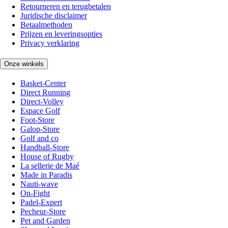
Retourneren en terugbetalen
Juridische disclaimer
Betaalmethoden
Prijzen en leveringsopties
Privacy verklaring
Onze winkels
Basket-Center
Direct Running
Direct-Volley
Espace Golf
Foot-Store
Galop-Store
Golf and co
Handball-Store
House of Rugby
La sellerie de Maé
Made in Paradis
Nauti-wave
On-Fight
Padel-Expert
Pecheur-Store
Pet and Garden