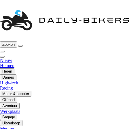
Zoeken
Nieuw
Helmen
Heren
Dames
High-tech
Racing
Motor & scooter
Offroad
Avontuur
Werkplaats
Bagage
Uitverkoop
Merken