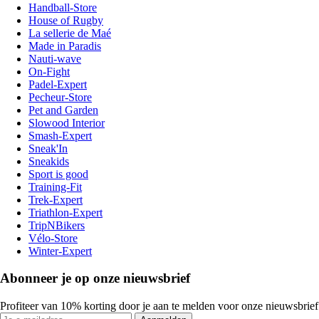
Handball-Store
House of Rugby
La sellerie de Maé
Made in Paradis
Nauti-wave
On-Fight
Padel-Expert
Pecheur-Store
Pet and Garden
Slowood Interior
Smash-Expert
Sneak'In
Sneakids
Sport is good
Training-Fit
Trek-Expert
Triathlon-Expert
TripNBikers
Vélo-Store
Winter-Expert
Abonneer je op onze nieuwsbrief
Profiteer van 10% korting door je aan te melden voor onze nieuwsbrief