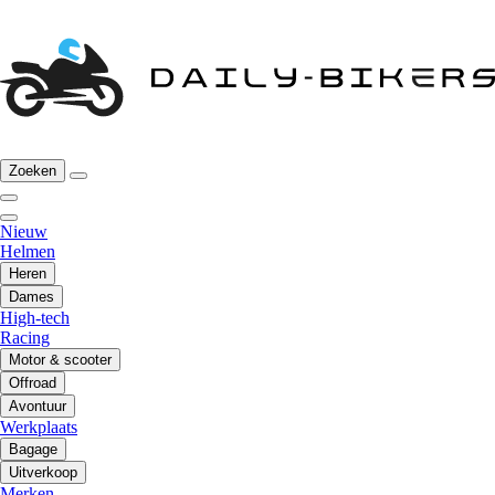
Zoeken
Nieuw
Helmen
Heren
Dames
High-tech
Racing
Motor & scooter
Offroad
Avontuur
Werkplaats
Bagage
Uitverkoop
Merken