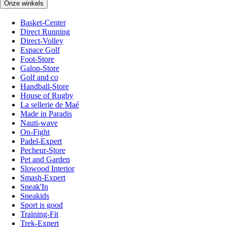
Onze winkels
Basket-Center
Direct Running
Direct-Volley
Espace Golf
Foot-Store
Galop-Store
Golf and co
Handball-Store
House of Rugby
La sellerie de Maé
Made in Paradis
Nauti-wave
On-Fight
Padel-Expert
Pecheur-Store
Pet and Garden
Slowood Interior
Smash-Expert
Sneak'In
Sneakids
Sport is good
Training-Fit
Trek-Expert