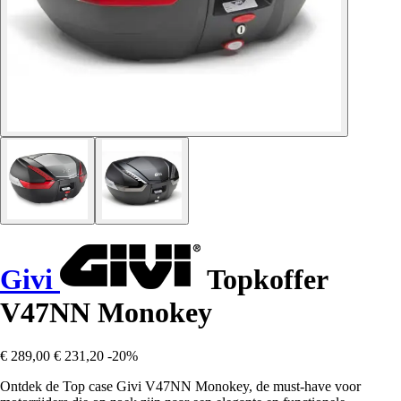
Givi
Topkoffer
V47NN Monokey
€ 289,00
€ 231,20
-20%
Ontdek de Top case Givi V47NN Monokey, de must-have voor