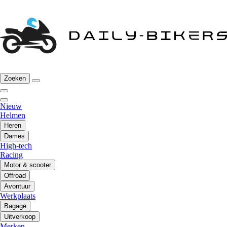
Zoeken
Nieuw
Helmen
Heren
Dames
High-tech
Racing
Motor & scooter
Offroad
Avontuur
Werkplaats
Bagage
Uitverkoop
Merken