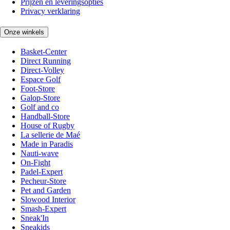
Prijzen en leveringsopties
Privacy verklaring
Onze winkels
Basket-Center
Direct Running
Direct-Volley
Espace Golf
Foot-Store
Galop-Store
Golf and co
Handball-Store
House of Rugby
La sellerie de Maé
Made in Paradis
Nauti-wave
On-Fight
Padel-Expert
Pecheur-Store
Pet and Garden
Slowood Interior
Smash-Expert
Sneak'In
Sneakids