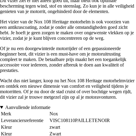
Dit vizier ziet er niet alleen goed uit, maar biedt ook optimale
bescherming tegen wind, stof en steenslag. Zo kun je in alle veiligheid
genieten van je motorrit, ongehinderd door de elementen.
Het vizier van de Nox 108 Heritage motorhelm is ook voorzien van
een antikrascoating, zodat je onder alle omstandigheden goed zicht
hebt. Je hoeft je geen zorgen te maken over ongewenste vlekken op je
vizier, zodat je je kunt blijven concentreren op de weg.
Of je nu een doorgewinterde motorrijder of een gepassioneerde
beginner bent, dit vizier is een must-have om je motoruitrusting
compleet te maken. De betaalbare prijs maakt het een toegankelijk
accessoire voor iedereen, zonder afbreuk te doen aan kwaliteit of
prestaties.
Wacht dus niet langer, koop nu het Nox 108 Heritage motorhelmvizier
en ontdek een nieuwe dimensie van comfort en veiligheid tijdens je
motorritten. Of je nu door de stad cruist of over bochtige wegen rijdt,
dit vizier zal je trouwe metgezel zijn op al je motoravonturen.
Aanvullende informatie
Merk
Nox
Leveranciersreferentie
VISC108110PAILLETENOIR
Kleur
zwart
Kleur
Zwart