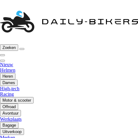
Zoeken
Nieuw
Helmen
Heren
Dames
High-tech
Racing
Motor & scooter
Offroad
Avontuur
Werkplaats
Bagage
Uitverkoop
Merken