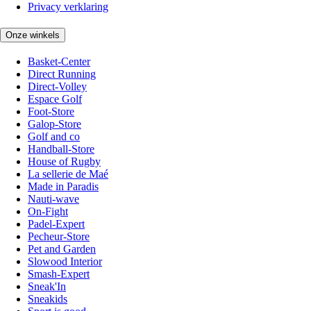
Privacy verklaring
Onze winkels
Basket-Center
Direct Running
Direct-Volley
Espace Golf
Foot-Store
Galop-Store
Golf and co
Handball-Store
House of Rugby
La sellerie de Maé
Made in Paradis
Nauti-wave
On-Fight
Padel-Expert
Pecheur-Store
Pet and Garden
Slowood Interior
Smash-Expert
Sneak'In
Sneakids