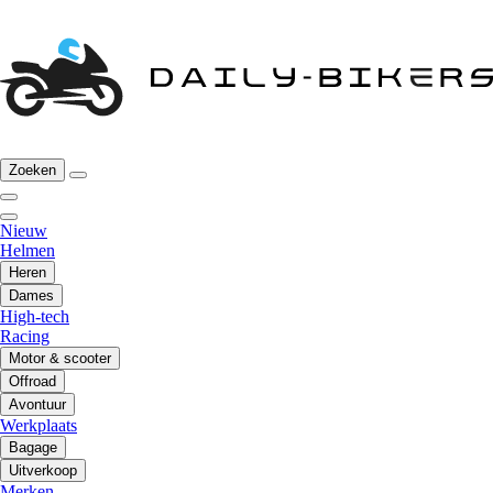
Zoeken
Nieuw
Helmen
Heren
Dames
High-tech
Racing
Motor & scooter
Offroad
Avontuur
Werkplaats
Bagage
Uitverkoop
Merken