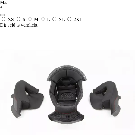
Maat
*
XS
S
M
L
XL
2XL
Dit veld is verplicht