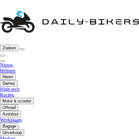
Zoeken
Nieuw
Helmen
Heren
Dames
High-tech
Racing
Motor & scooter
Offroad
Avontuur
Werkplaats
Bagage
Uitverkoop
Merken