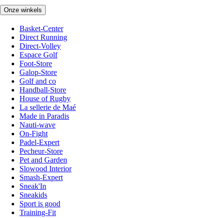
Onze winkels
Basket-Center
Direct Running
Direct-Volley
Espace Golf
Foot-Store
Galop-Store
Golf and co
Handball-Store
House of Rugby
La sellerie de Maé
Made in Paradis
Nauti-wave
On-Fight
Padel-Expert
Pecheur-Store
Pet and Garden
Slowood Interior
Smash-Expert
Sneak'In
Sneakids
Sport is good
Training-Fit