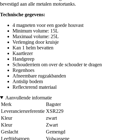
bevestigd aan alle metalen motortanks.
Technische gegevens:
4 magneten voor een goede houvast
Minimum volume: 15L
Maximaal volume: 25L
Verlenging door kruisje
Kan 1 helm bevatten
Kaartlezer
Handgreep
Schouderriem om over de schouder te dragen
Regenhoes
Afneembare rugzakbanden
Antislip bodem
Reflecterend materiaal
Aanvullende informatie
Merk
Bagster
Leveranciersreferentie
XSR229
Kleur
zwart
Kleur
Zwart
Geslacht
Gemengd
Leeftijdsgroep
Volwassene