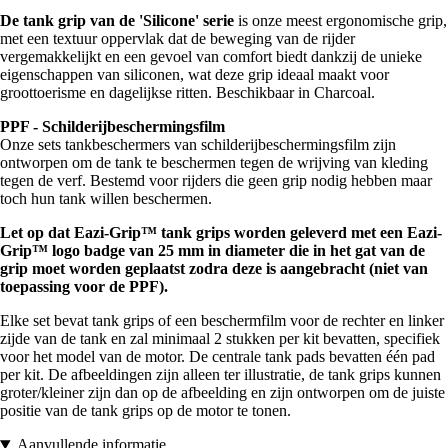
De tank grip van de 'Silicone' serie
is onze meest ergonomische grip,
met een textuur oppervlak dat de beweging van de rijder
vergemakkelijkt en een gevoel van comfort biedt dankzij de unieke
eigenschappen van siliconen, wat deze grip ideaal maakt voor
groottoerisme en dagelijkse ritten. Beschikbaar in Charcoal.
PPF - Schilderijbeschermingsfilm
Onze sets tankbeschermers van schilderijbeschermingsfilm zijn
ontworpen om de tank te beschermen tegen de wrijving van kleding
tegen de verf. Bestemd voor rijders die geen grip nodig hebben maar
toch hun tank willen beschermen.
Let op dat Eazi-Grip™ tank grips worden geleverd met een Eazi-
Grip™ logo badge van 25 mm in diameter die in het gat van de
grip moet worden geplaatst zodra deze is aangebracht (niet van
toepassing voor de PPF).
Elke set bevat tank grips of een beschermfilm voor de rechter en linker
zijde van de tank en zal minimaal 2 stukken per kit bevatten, specifiek
voor het model van de motor. De centrale tank pads bevatten één pad
per kit. De afbeeldingen zijn alleen ter illustratie, de tank grips kunnen
groter/kleiner zijn dan op de afbeelding en zijn ontworpen om de juiste
positie van de tank grips op de motor te tonen.
Aanvullende informatie