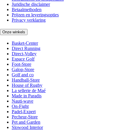
Juridische disclaimer
Betaalmethoden
Prijzen en leveringsopties
Privacy verklaring
Onze winkels
Basket-Center
Direct Running
Direct-Volley
Espace Golf
Foot-Store
Galop-Store
Golf and co
Handball-Store
House of Rugby
La sellerie de Maé
Made in Paradis
Nauti-wave
On-Fight
Padel-Expert
Pecheur-Store
Pet and Garden
Slowood Interior