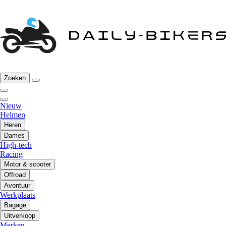
Zoeken
Nieuw
Helmen
Heren
Dames
High-tech
Racing
Motor & scooter
Offroad
Avontuur
Werkplaats
Bagage
Uitverkoop
Merken