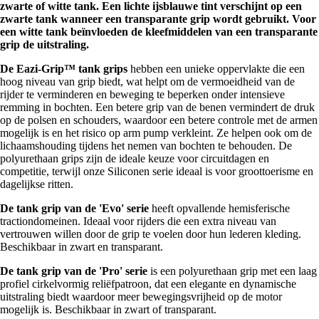
zwarte of witte tank. Een lichte ijsblauwe tint verschijnt op een
zwarte tank wanneer een transparante grip wordt gebruikt. Voor
een witte tank beïnvloeden de kleefmiddelen van een transparante
grip de uitstraling.
De Eazi-Grip™ tank grips
hebben een unieke oppervlakte die een
hoog niveau van grip biedt, wat helpt om de vermoeidheid van de
rijder te verminderen en beweging te beperken onder intensieve
remming in bochten. Een betere grip van de benen vermindert de druk
op de polsen en schouders, waardoor een betere controle met de armen
mogelijk is en het risico op arm pump verkleint. Ze helpen ook om de
lichaamshouding tijdens het nemen van bochten te behouden. De
polyurethaan grips zijn de ideale keuze voor circuitdagen en
competitie, terwijl onze Siliconen serie ideaal is voor groottoerisme en
dagelijkse ritten.
De tank grip van de 'Evo' serie
heeft opvallende hemisferische
tractiondomeinen. Ideaal voor rijders die een extra niveau van
vertrouwen willen door de grip te voelen door hun lederen kleding.
Beschikbaar in zwart en transparant.
De tank grip van de 'Pro' serie
is een polyurethaan grip met een laag
profiel cirkelvormig reliëfpatroon, dat een elegante en dynamische
uitstraling biedt waardoor meer bewegingsvrijheid op de motor
mogelijk is. Beschikbaar in zwart of transparant.