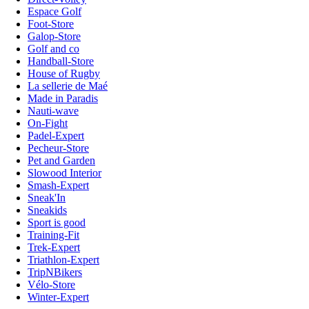
Espace Golf
Foot-Store
Galop-Store
Golf and co
Handball-Store
House of Rugby
La sellerie de Maé
Made in Paradis
Nauti-wave
On-Fight
Padel-Expert
Pecheur-Store
Pet and Garden
Slowood Interior
Smash-Expert
Sneak'In
Sneakids
Sport is good
Training-Fit
Trek-Expert
Triathlon-Expert
TripNBikers
Vélo-Store
Winter-Expert