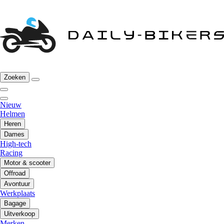
Zoeken
Nieuw
Helmen
Heren
Dames
High-tech
Racing
Motor & scooter
Offroad
Avontuur
Werkplaats
Bagage
Uitverkoop
Merken