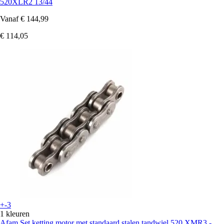
520XLR2 13/44
Vanaf
€ 144,99
€ 114,05
+-3
1 kleuren
Afam
Set ketting motor met standaard stalen tandwiel 520 XMR3 -