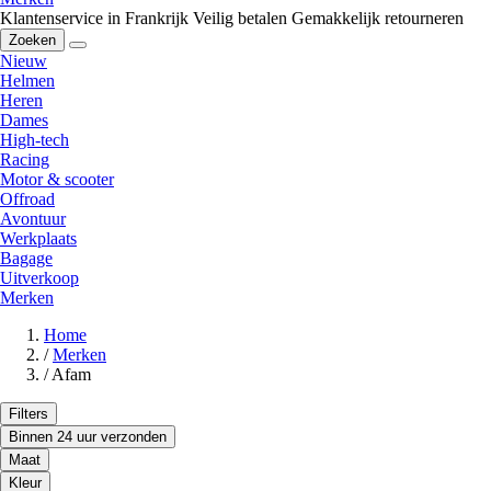
Klantenservice in Frankrijk
Veilig betalen
Gemakkelijk retourneren
Zoeken
Nieuw
Helmen
Heren
Dames
High-tech
Racing
Motor & scooter
Offroad
Avontuur
Werkplaats
Bagage
Uitverkoop
Merken
Home
/
Merken
/
Afam
Filters
Binnen 24 uur verzonden
Maat
Kleur