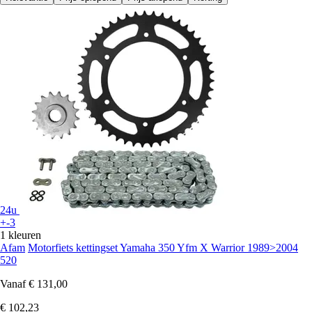
24u
+-3
1 kleuren
Afam
Motorfiets kettingset Yamaha 350 Yfm X Warrior 1989>2004
520
Vanaf
€ 131,00
€ 102,23