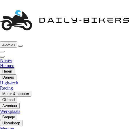
Zoeken
Nieuw
Helmen
Heren
Dames
High-tech
Racing
Motor & scooter
Offroad
Avontuur
Werkplaats
Bagage
Uitverkoop
Merken