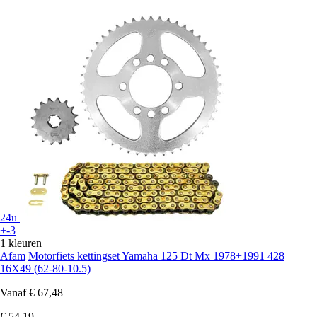
24u
+-3
1 kleuren
Afam
Motorfiets kettingset Yamaha 125 Dt Mx 1978+1991 428
16X49 (62-80-10.5)
Vanaf
€ 67,48
€ 54,19