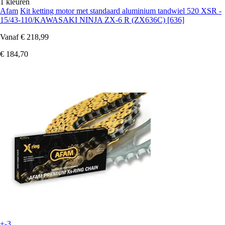
1 kleuren
Afam
Kit ketting motor met standaard aluminium tandwiel 520 XSR -
15/43-110/KAWASAKI NINJA ZX-6 R (ZX636C) [636]
Vanaf
€ 218,99
€ 184,70
+-3