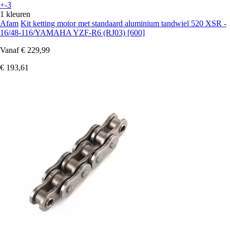
+-3
1 kleuren
Afam
Kit ketting motor met standaard aluminium tandwiel 520 XSR -
16/48-116/YAMAHA YZF-R6 (RJ03) [600]
Vanaf
€ 229,99
€ 193,61