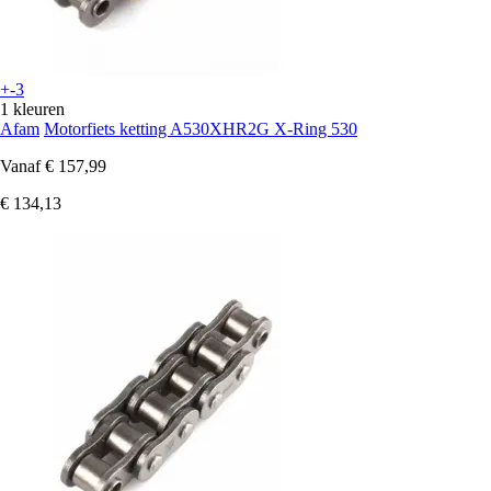
+-3
1 kleuren
Afam
Motorfiets ketting A530XHR2G X-Ring 530
Vanaf
€ 157,99
€ 134,13