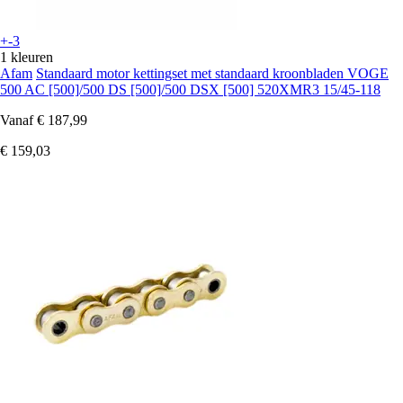
+-3
1 kleuren
Afam
Standaard motor kettingset met standaard kroonbladen VOGE
500 AC [500]/500 DS [500]/500 DSX [500] 520XMR3 15/45-118
Vanaf
€ 187,99
€ 159,03