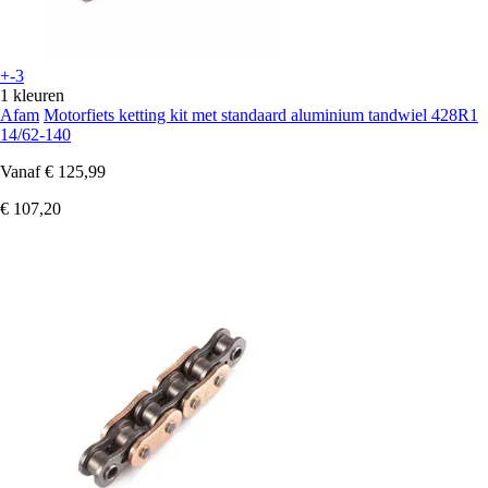
+-3
1 kleuren
Afam
Motorfiets ketting kit met standaard aluminium tandwiel 428R1
14/62-140
Vanaf
€ 125,99
€ 107,20