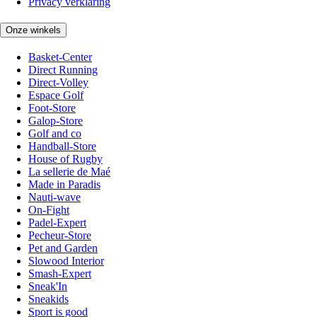
Privacy verklaring
Onze winkels
Basket-Center
Direct Running
Direct-Volley
Espace Golf
Foot-Store
Galop-Store
Golf and co
Handball-Store
House of Rugby
La sellerie de Maé
Made in Paradis
Nauti-wave
On-Fight
Padel-Expert
Pecheur-Store
Pet and Garden
Slowood Interior
Smash-Expert
Sneak'In
Sneakids
Sport is good