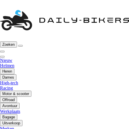
Zoeken
Nieuw
Helmen
Heren
Dames
High-tech
Racing
Motor & scooter
Offroad
Avontuur
Werkplaats
Bagage
Uitverkoop
Merken