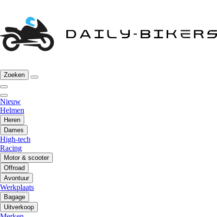
Zoeken
Nieuw
Helmen
Heren
Dames
High-tech
Racing
Motor & scooter
Offroad
Avontuur
Werkplaats
Bagage
Uitverkoop
Merken