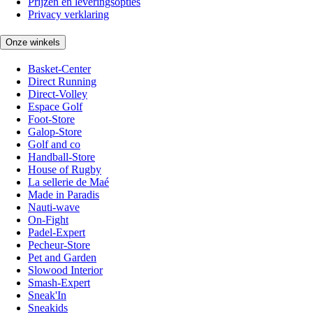
Prijzen en leveringsopties
Privacy verklaring
Onze winkels
Basket-Center
Direct Running
Direct-Volley
Espace Golf
Foot-Store
Galop-Store
Golf and co
Handball-Store
House of Rugby
La sellerie de Maé
Made in Paradis
Nauti-wave
On-Fight
Padel-Expert
Pecheur-Store
Pet and Garden
Slowood Interior
Smash-Expert
Sneak'In
Sneakids