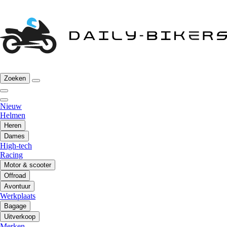
Zoeken
Nieuw
Helmen
Heren
Dames
High-tech
Racing
Motor & scooter
Offroad
Avontuur
Werkplaats
Bagage
Uitverkoop
Merken