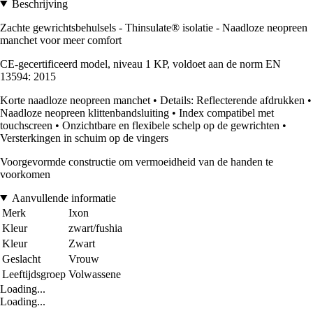
Beschrijving
Zachte gewrichtsbehulsels - Thinsulate® isolatie - Naadloze neopreen
manchet voor meer comfort
CE-gecertificeerd model, niveau 1 KP, voldoet aan de norm EN
13594: 2015
Korte naadloze neopreen manchet • Details: Reflecterende afdrukken •
Naadloze neopreen klittenbandsluiting • Index compatibel met
touchscreen • Onzichtbare en flexibele schelp op de gewrichten •
Versterkingen in schuim op de vingers
Voorgevormde constructie om vermoeidheid van de handen te
voorkomen
Aanvullende informatie
Merk
Ixon
Kleur
zwart/fushia
Kleur
Zwart
Geslacht
Vrouw
Leeftijdsgroep
Volwassene
Loading...
Loading...