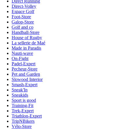
Direct Running
Direct-Volley
Espace Golf
Foot-Store
Galop-Store
Golf and co
Handball-Store
House of Rugby
La sellerie de Maé
Made in Paradis
Nauti-wave
On-Fight
Padel-Expert
Pecheur-Store
Pet and Garden
Slowood Interior
Smash-Expert
Sneak'In
Sneakids
Sport is good
Training-Fit
Trek-Expert
Triathlon-Expert
TripNBikers
Vélo-Store