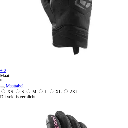
+-2
Maat
*
Maattabel
XS
S
M
L
XL
2XL
Dit veld is verplicht