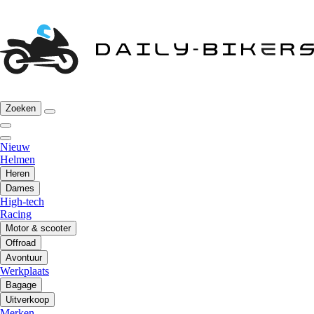
Zoeken
Nieuw
Helmen
Heren
Dames
High-tech
Racing
Motor & scooter
Offroad
Avontuur
Werkplaats
Bagage
Uitverkoop
Merken