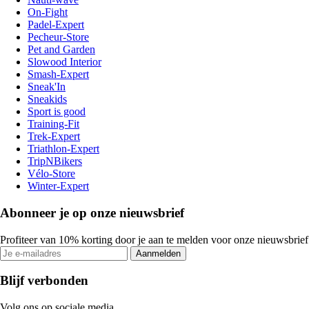
On-Fight
Padel-Expert
Pecheur-Store
Pet and Garden
Slowood Interior
Smash-Expert
Sneak'In
Sneakids
Sport is good
Training-Fit
Trek-Expert
Triathlon-Expert
TripNBikers
Vélo-Store
Winter-Expert
Abonneer je op onze nieuwsbrief
Profiteer van 10% korting door je aan te melden voor onze nieuwsbrief
Aanmelden
Blijf verbonden
Volg ons op sociale media