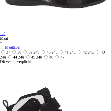
+-2
Maat
*
Maattabel
37
38
39
24u
40
24u
41
24u
42
24u
43
24u
44
24u
45
24u
46
47
Dit veld is verplicht