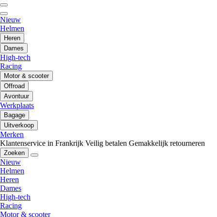
Nieuw
Helmen
Heren
Dames
High-tech
Racing
Motor & scooter
Offroad
Avontuur
Werkplaats
Bagage
Uitverkoop
Merken
Klantenservice in Frankrijk
Veilig betalen
Gemakkelijk retourneren
Zoeken
Nieuw
Helmen
Heren
Dames
High-tech
Racing
Motor & scooter