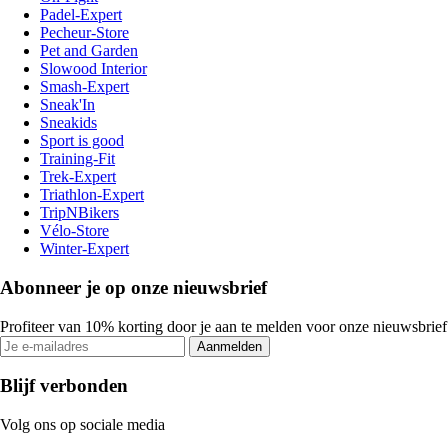
Padel-Expert
Pecheur-Store
Pet and Garden
Slowood Interior
Smash-Expert
Sneak'In
Sneakids
Sport is good
Training-Fit
Trek-Expert
Triathlon-Expert
TripNBikers
Vélo-Store
Winter-Expert
Abonneer je op onze nieuwsbrief
Profiteer van 10% korting door je aan te melden voor onze nieuwsbrief
Aanmelden
Blijf verbonden
Volg ons op sociale media