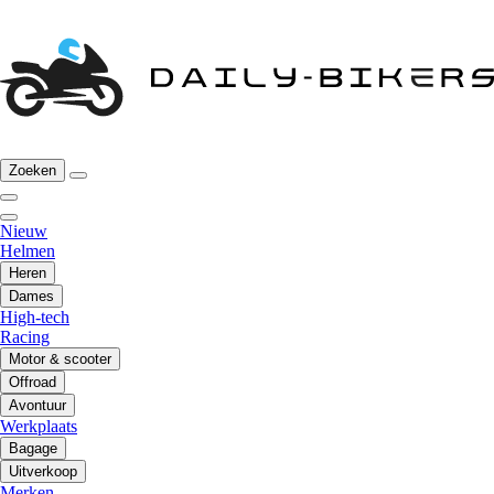
Zoeken
Nieuw
Helmen
Heren
Dames
High-tech
Racing
Motor & scooter
Offroad
Avontuur
Werkplaats
Bagage
Uitverkoop
Merken