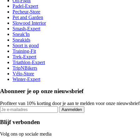
On-Fight
Padel-Expert
Pecheur-Store
Pet and Garden
Slowood Interior
Smash-Expert
Sneak'In
Sneakids
Sport is good
Training-Fit
Trek-Expert
Triathlon-Expert
TripNBikers
Vélo-Store
Winter-Expert
Abonneer je op onze nieuwsbrief
Profiteer van 10% korting door je aan te melden voor onze nieuwsbrief
Aanmelden
Blijf verbonden
Volg ons op sociale media