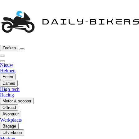
Zoeken
Nieuw
Helmen
Heren
Dames
High-tech
Racing
Motor & scooter
Offroad
Avontuur
Werkplaats
Bagage
Uitverkoop
Merken