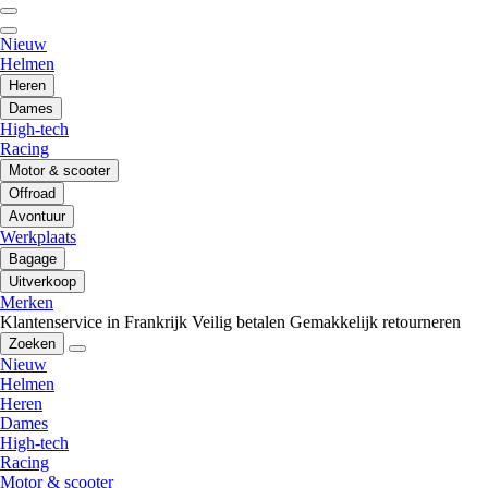
Nieuw
Helmen
Heren
Dames
High-tech
Racing
Motor & scooter
Offroad
Avontuur
Werkplaats
Bagage
Uitverkoop
Merken
Klantenservice in Frankrijk
Veilig betalen
Gemakkelijk retourneren
Zoeken
Nieuw
Helmen
Heren
Dames
High-tech
Racing
Motor & scooter