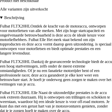
Product niet beschikbaar
Alle varianten zijn uitverkocht
Beschrijving
Fulbat FLTX20HLOntdek de kracht van de motoraccu, ontworpen
voor motorfietsen van alle merken. Met zijn hoge startcapaciteit en
ongeëvenaarde betrouwbaarheid is deze accu de ideale keuze voor
motorliefhebbers. Fulbat Elle Het merk staat bekend om zijn
topproducten en deze accu vormt daarop geen uitzondering. is speciaal
ontworpen voor motorfietsen en biedt optimale prestaties en een
langere levensduur.
Fulbat FLTX20HL Dankzij de geavanceerde technologie biedt de accu
een hoog startvermogen, zelfs onder de meest extreme
omstandigheden. Of je nu een fanatieke motorrijder bent of een
professionele racer, deze accu garandeert je elke keer weer een
betrouwbare start. Je hoeft je onderweg geen zorgen te maken over het
vermogen van je accu.
Fulbat FLTX20HL Elle Naast de uitzonderlijke prestaties is de accu
ook extreem duurzaam. Hij is ontworpen om trillingen en schokken te
weerstaan, waardoor hij een ideale keuze is voor off-road motoren. Je
kunt dus met een gerust hart van je motoravonturen genieten, zonder
dat je je zorgen hoeft te maken over de accu.