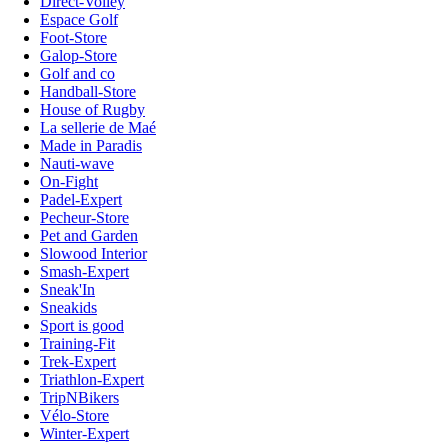
Direct-Volley
Espace Golf
Foot-Store
Galop-Store
Golf and co
Handball-Store
House of Rugby
La sellerie de Maé
Made in Paradis
Nauti-wave
On-Fight
Padel-Expert
Pecheur-Store
Pet and Garden
Slowood Interior
Smash-Expert
Sneak'In
Sneakids
Sport is good
Training-Fit
Trek-Expert
Triathlon-Expert
TripNBikers
Vélo-Store
Winter-Expert