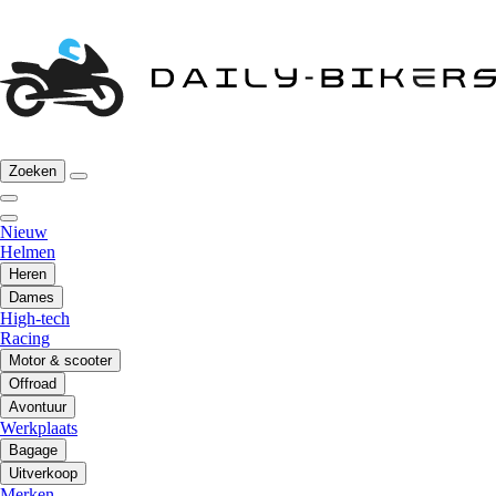
Zoeken
Nieuw
Helmen
Heren
Dames
High-tech
Racing
Motor & scooter
Offroad
Avontuur
Werkplaats
Bagage
Uitverkoop
Merken