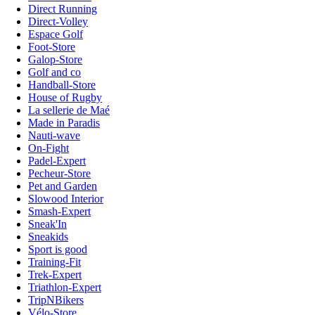
Direct Running
Direct-Volley
Espace Golf
Foot-Store
Galop-Store
Golf and co
Handball-Store
House of Rugby
La sellerie de Maé
Made in Paradis
Nauti-wave
On-Fight
Padel-Expert
Pecheur-Store
Pet and Garden
Slowood Interior
Smash-Expert
Sneak'In
Sneakids
Sport is good
Training-Fit
Trek-Expert
Triathlon-Expert
TripNBikers
Vélo-Store