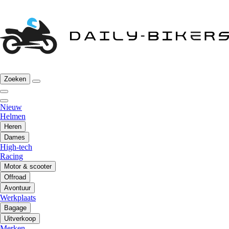
Zoeken
Nieuw
Helmen
Heren
Dames
High-tech
Racing
Motor & scooter
Offroad
Avontuur
Werkplaats
Bagage
Uitverkoop
Merken