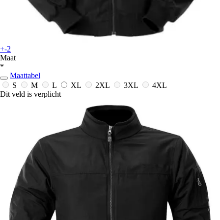
+-2
Maat
*
Maattabel
S
M
L
XL
2XL
3XL
4XL
Dit veld is verplicht