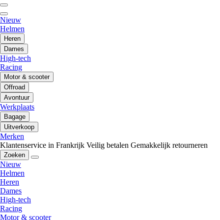
Nieuw
Helmen
Heren
Dames
High-tech
Racing
Motor & scooter
Offroad
Avontuur
Werkplaats
Bagage
Uitverkoop
Merken
Klantenservice in Frankrijk
Veilig betalen
Gemakkelijk retourneren
Zoeken
Nieuw
Helmen
Heren
Dames
High-tech
Racing
Motor & scooter