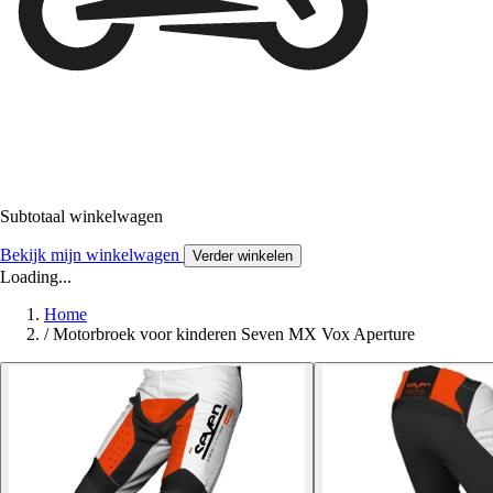
Subtotaal winkelwagen
Bekijk mijn winkelwagen
Verder winkelen
Loading...
Home
/
Motorbroek voor kinderen Seven MX Vox Aperture