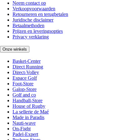
Neem contact op
Verkoopvoorwaarden
Retourneren en terugbetalen
Juridische disclaimer
Betaalmethoden
Prijzen en leveringsopties
Privacy verklaring
Onze winkels
Basket-Center
Direct Running
Direct-Volley
Espace Golf
Foot-Store
Galop-Store
Golf and co
Handball-Store
House of Rugby
La sellerie de Maé
Made in Paradis
Nauti-wave
On-Fight
Padel-Expert
Pecheur-Store