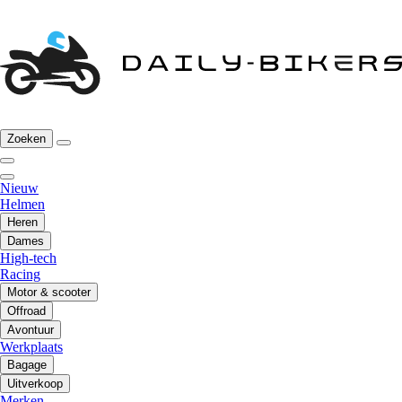
Zoeken
Nieuw
Helmen
Heren
Dames
High-tech
Racing
Motor & scooter
Offroad
Avontuur
Werkplaats
Bagage
Uitverkoop
Merken