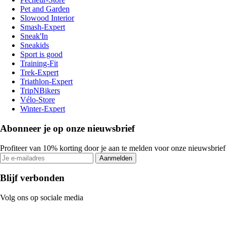
Pet and Garden
Slowood Interior
Smash-Expert
Sneak'In
Sneakids
Sport is good
Training-Fit
Trek-Expert
Triathlon-Expert
TripNBikers
Vélo-Store
Winter-Expert
Abonneer je op onze nieuwsbrief
Profiteer van 10% korting door je aan te melden voor onze nieuwsbrief
Aanmelden
Blijf verbonden
Volg ons op sociale media