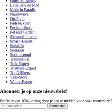
House of Rugby
La sellerie de Maé
Made in Paradis
Nauti-wave
On-Fight
Padel-Expert
Pecheur-Store
Pet and Garden
Slowood Interior
Smash-Expert
Sneak'In
Sneakids
Sport is good
Training-Fit
Trek-Expert
Triathlon-Expert
TripNBikers
Vélo-Store
Winter-Expert
Abonneer je op onze nieuwsbrief
Profiteer van 10% korting door je aan te melden voor onze nieuwsbrief
Aanmelden