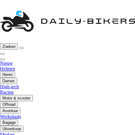
Zoeken
Nieuw
Helmen
Heren
Dames
High-tech
Racing
Motor & scooter
Offroad
Avontuur
Werkplaats
Bagage
Uitverkoop
Merken