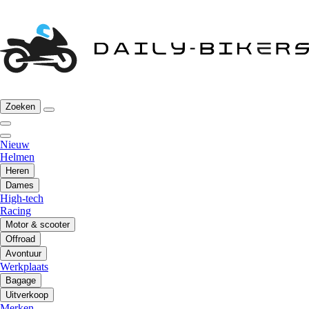
Zoeken
Nieuw
Helmen
Heren
Dames
High-tech
Racing
Motor & scooter
Offroad
Avontuur
Werkplaats
Bagage
Uitverkoop
Merken