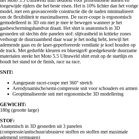
het Moto 5.5 Ultraweld shirt bedoeld voor professionele atleten en
toegewijde rijders die het beste eisen. Het is 10% lichter dan het vorige
model, met een geavanceerde constructie die de naden minimaliseert
om de flexibiliteit te maximaliseren. De racer-coupe is ergonomisch
gemodelleerd in 3D om met je mee te bewegen wanneer je het
gasbeschermingshandvat draait. Het shirt is anatomisch in 3D
gesneden uit slechts drie panelen stof: slijtvastheid in kritieke zones
verhoogt de duurzaamheid daar waar je het nodig hebt, terwijl het
ademende gaas en de laser-geperforeerde ventilatie je koel houden op
de track. Met gedurfde kleuren en bluesign® goedgekeurde duurzame
materialen steekt het Moto 5.5 Ultraweld shirt eruit op de startlijn en
houdt het stand tot de finish, race na race.
SNIT:
Aangepaste racer-coupe met 360° stretch
Aerodynamische/semi-compressie snit voor schouders en armen
Geoptimaliseerde snit met ergonomische 3D modellering
GEWICHT:
180g (grootte large)
STOF:
Anatomisch in 3D gesneden uit 3 panelen
(compressie/antischuur/abrasieve stoffen en stoffen met maximale
ademend vermogen)