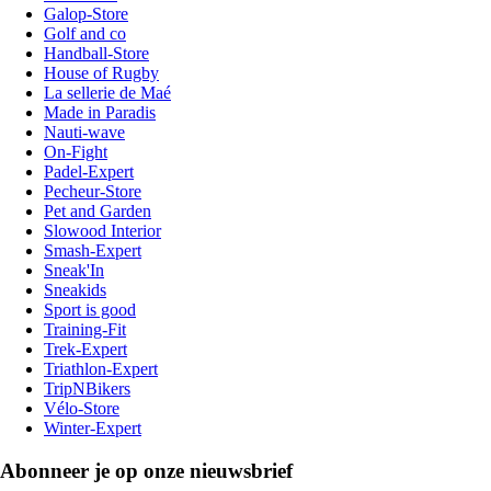
Galop-Store
Golf and co
Handball-Store
House of Rugby
La sellerie de Maé
Made in Paradis
Nauti-wave
On-Fight
Padel-Expert
Pecheur-Store
Pet and Garden
Slowood Interior
Smash-Expert
Sneak'In
Sneakids
Sport is good
Training-Fit
Trek-Expert
Triathlon-Expert
TripNBikers
Vélo-Store
Winter-Expert
Abonneer je op onze nieuwsbrief