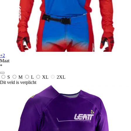
+2
Maat
*
S
M
L
XL
2XL
Dit veld is verplicht