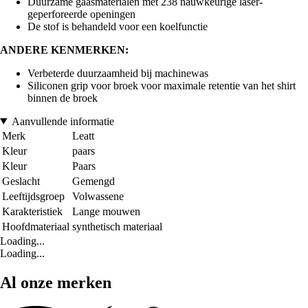
Duurzame gaasmaterialen met 238 nauwkeurige laser-
geperforeerde openingen
De stof is behandeld voor een koelfunctie
ANDERE KENMERKEN:
Verbeterde duurzaamheid bij machinewas
Siliconen grip voor broek voor maximale retentie van het shirt
binnen de broek
Aanvullende informatie
Merk
Leatt
Kleur
paars
Kleur
Paars
Geslacht
Gemengd
Leeftijdsgroep
Volwassene
Karakteristiek
Lange mouwen
Hoofdmateriaal
synthetisch materiaal
Loading...
Loading...
Al onze merken