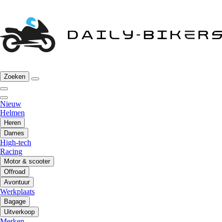
Zoeken
Nieuw
Helmen
Heren
Dames
High-tech
Racing
Motor & scooter
Offroad
Avontuur
Werkplaats
Bagage
Uitverkoop
Merken