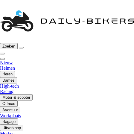
Zoeken
Nieuw
Helmen
Heren
Dames
High-tech
Racing
Motor & scooter
Offroad
Avontuur
Werkplaats
Bagage
Uitverkoop
Merken