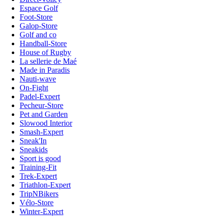
Espace Golf
Foot-Store
Galop-Store
Golf and co
Handball-Store
House of Rugby
La sellerie de Maé
Made in Paradis
Nauti-wave
On-Fight
Padel-Expert
Pecheur-Store
Pet and Garden
Slowood Interior
Smash-Expert
Sneak'In
Sneakids
Sport is good
Training-Fit
Trek-Expert
Triathlon-Expert
TripNBikers
Vélo-Store
Winter-Expert