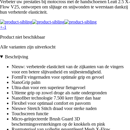
Verbeter uw prestaties bij motocross met de handschoenen Leatt 2.5 X-
Flow V25, ontworpen om slijtage en snijwonden te weerstaan dankzij
hun verbeterde elasticiteit.
+-1
Product niet beschikbaar
Alle varianten zijn uitverkocht
Beschrijving
Nieuw: verbeterde elasticiteit van de zijkanten van de vingers
voor een betere slijtvastheid en snijbestendigheid.
FormFit vingernaden voor optimale grip en gevoel
NanoGrip palm
Ultra-dun voor een superieur fietsgevoel
Ultieme grip op zowel droge als natte ondergronden
Nanofiber technologie 7.500 keer fijner dan haar
Flexibel voor optimaal comfort en pasvorm
Nieuwe Stretch Stitch draad voor sterke naden
Touchscreen functie
Micro-geïnjecteerde Brush Guard 3D
beschermingsversterkingen op de knokkels en pink
Rugmateriaal van volledig geventileerd Mesh X-Flow