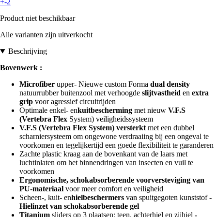
+-2
Product niet beschikbaar
Alle varianten zijn uitverkocht
Beschrijving
Bovenwerk :
Microfiber
upper
-
Nieuwe custom Forma
dual density
natuurrubber buitenzool met verhoogde
slijtvastheid
en
extra
grip
voor agressief circuitrijden
Optimale enkel- en
kuitbescherming
met nieuw
V.F.S
(Vertebra Flex
System) veiligheidssysteem
V.F.S (Vertebra Flex System)
versterkt
met een dubbel
scharniersysteem om ongewone verdraaiing bij een ongeval te
voorkomen en tegelijkertijd een goede flexibiliteit te garanderen
Zachte plastic kraag aan de bovenkant van de laars met
luchtinlaten om het binnendringen van insecten en vuil te
voorkomen
Ergonomische, schokabsorberende voorversteviging van
PU-materiaal
voor meer comfort en veiligheid
Scheen-, kuit- en
hielbeschermers
van spuitgegoten kunststof -
Hielinzet van schokabsorberende gel
Titanium
sliders op 3 plaatsen: teen, achterhiel en zijhiel
-