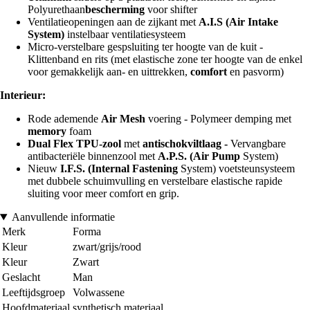
Polyurethaan
bescherming
voor shifter
Ventilatieopeningen aan de zijkant met
A.I.S (Air Intake
System)
instelbaar ventilatiesysteem
Micro-verstelbare gespsluiting ter hoogte van de kuit -
Klittenband en rits (met elastische zone ter hoogte van de enkel
voor gemakkelijk aan- en uittrekken,
comfort
en pasvorm)
Interieur:
Rode ademende
Air Mesh
voering - Polymeer demping met
memory
foam
Dual Flex TPU-zool
met
antischokviltlaag -
Vervangbare
antibacteriële binnenzool met
A.P.S. (Air Pump
System)
Nieuw
I.F.S. (Internal Fastening
System) voetsteunsysteem
met dubbele schuimvulling en verstelbare elastische rapide
sluiting voor meer comfort en grip.
Aanvullende informatie
Merk
Forma
Kleur
zwart/grijs/rood
Kleur
Zwart
Geslacht
Man
Leeftijdsgroep
Volwassene
Hoofdmateriaal
synthetisch materiaal