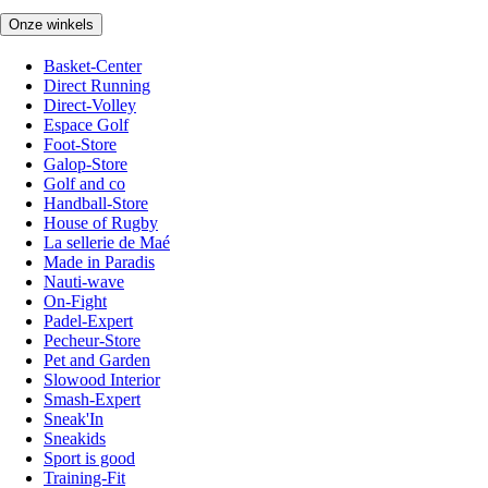
Onze winkels
Basket-Center
Direct Running
Direct-Volley
Espace Golf
Foot-Store
Galop-Store
Golf and co
Handball-Store
House of Rugby
La sellerie de Maé
Made in Paradis
Nauti-wave
On-Fight
Padel-Expert
Pecheur-Store
Pet and Garden
Slowood Interior
Smash-Expert
Sneak'In
Sneakids
Sport is good
Training-Fit