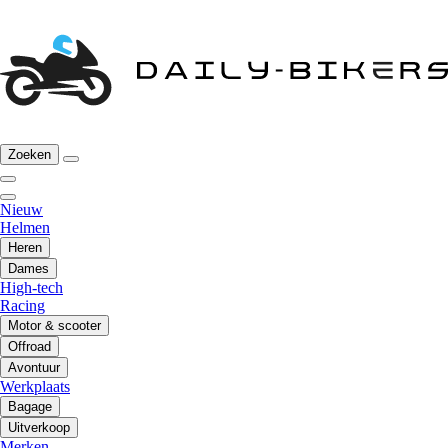
Zoeken
Nieuw
Helmen
Heren
Dames
High-tech
Racing
Motor & scooter
Offroad
Avontuur
Werkplaats
Bagage
Uitverkoop
Merken