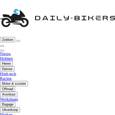
Zoeken
Nieuw
Helmen
Heren
Dames
High-tech
Racing
Motor & scooter
Offroad
Avontuur
Werkplaats
Bagage
Uitverkoop
Merken