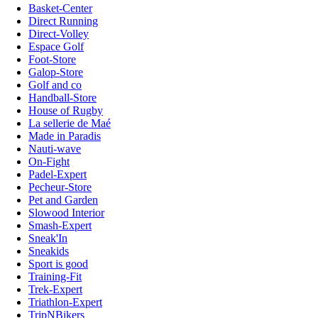
Basket-Center
Direct Running
Direct-Volley
Espace Golf
Foot-Store
Galop-Store
Golf and co
Handball-Store
House of Rugby
La sellerie de Maé
Made in Paradis
Nauti-wave
On-Fight
Padel-Expert
Pecheur-Store
Pet and Garden
Slowood Interior
Smash-Expert
Sneak'In
Sneakids
Sport is good
Training-Fit
Trek-Expert
Triathlon-Expert
TripNBikers