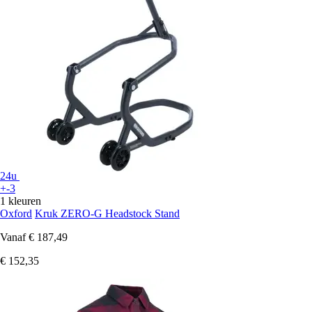
24u
+-3
1 kleuren
Oxford
Kruk ZERO-G Headstock Stand
Vanaf
€ 187,49
€ 152,35