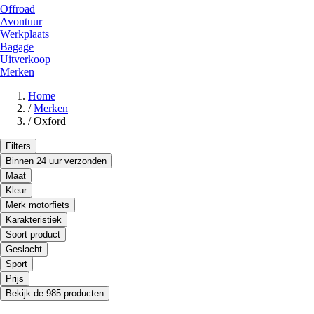
Offroad
Avontuur
Werkplaats
Bagage
Uitverkoop
Merken
Home
/
Merken
/
Oxford
Filters
Binnen 24 uur verzonden
Maat
Kleur
Merk motorfiets
Karakteristiek
Soort product
Geslacht
Sport
Prijs
Bekijk de 985 producten