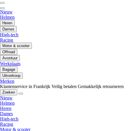
Nieuw
Helmen
Heren
Dames
High-tech
Racing
Motor & scooter
Offroad
Avontuur
Werkplaats
Bagage
Uitverkoop
Merken
Klantenservice in Frankrijk
Veilig betalen
Gemakkelijk retourneren
Zoeken
Nieuw
Helmen
Heren
Dames
High-tech
Racing
Motor & scooter