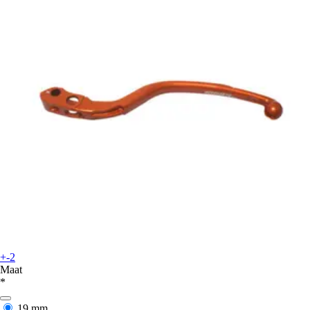
+-2
Maat
*
19 mm