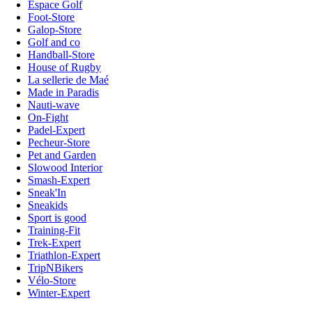
Espace Golf
Foot-Store
Galop-Store
Golf and co
Handball-Store
House of Rugby
La sellerie de Maé
Made in Paradis
Nauti-wave
On-Fight
Padel-Expert
Pecheur-Store
Pet and Garden
Slowood Interior
Smash-Expert
Sneak'In
Sneakids
Sport is good
Training-Fit
Trek-Expert
Triathlon-Expert
TripNBikers
Vélo-Store
Winter-Expert