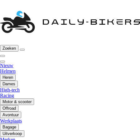
Zoeken
Nieuw
Helmen
Heren
Dames
High-tech
Racing
Motor & scooter
Offroad
Avontuur
Werkplaats
Bagage
Uitverkoop
Merken