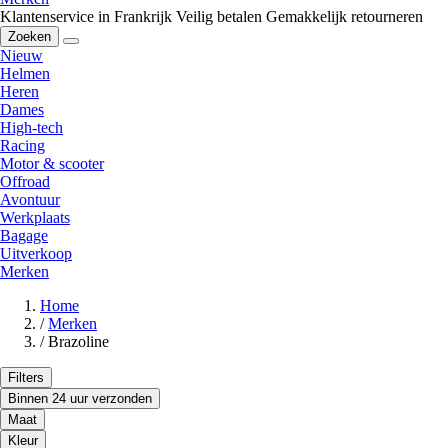
Klantenservice in Frankrijk
Veilig betalen
Gemakkelijk retourneren
Zoeken
Nieuw
Helmen
Heren
Dames
High-tech
Racing
Motor & scooter
Offroad
Avontuur
Werkplaats
Bagage
Uitverkoop
Merken
Home
/
Merken
/
Brazoline
Filters
Binnen 24 uur verzonden
Maat
Kleur