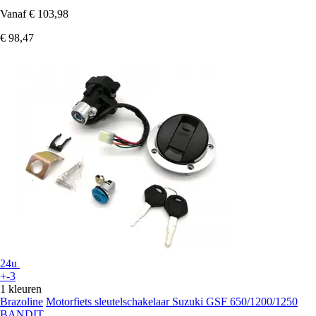
Vanaf
€ 103,98
€ 98,47
24u
+-3
1 kleuren
Brazoline
Motorfiets sleutelschakelaar Suzuki GSF 650/1200/1250
BANDIT