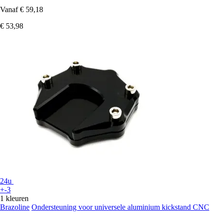
Vanaf
€ 59,18
€ 53,98
24u
+-3
1 kleuren
Brazoline
Ondersteuning voor universele aluminium kickstand CNC