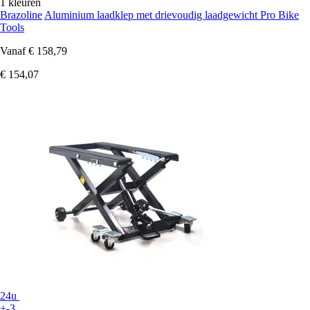
1 kleuren
Brazoline
Aluminium laadklep met drievoudig laadgewicht Pro Bike
Tools
Vanaf
€ 158,79
€ 154,07
24u
+-3