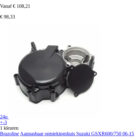
Vanaf
€ 108,21
€ 98,33
24u
+-3
1 kleuren
Brazoline
Aanpasbaar ontstekingshuis Suzuki GSXR600/750 06-15