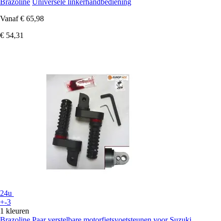
Brazoline
Universele linkerhandbediening
Vanaf
€ 65,98
€ 54,31
24u
+-3
1 kleuren
Brazoline
Paar verstelbare motorfietsvoetsteunen voor Suzuki