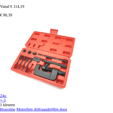
Vanaf
€ 114,19
€ 90,39
24u
+-3
1 kleuren
Brazoline
Motorfiets drift/aandrijflijn doos