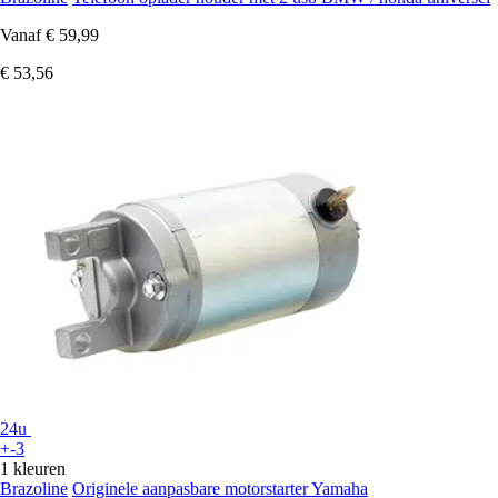
Vanaf
€ 59,99
€ 53,56
24u
+-3
1 kleuren
Brazoline
Originele aanpasbare motorstarter Yamaha