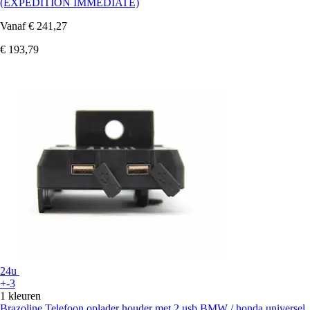
(EXPEDITION IMMEDIATE)
Vanaf
€ 241,27
€ 193,79
24u
+-3
1 kleuren
Brazoline
Telefoon oplader houder met 2 usb BMW / honda universel