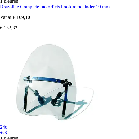
1 kleuren
Brazoline
Complete motorfiets hoofdremcilinder 19 mm
Vanaf
€ 169,10
€ 132,32
24u
+-3
1 kleuren