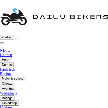
Zoeken
Nieuw
Helmen
Heren
Dames
High-tech
Racing
Motor & scooter
Offroad
Avontuur
Werkplaats
Bagage
Uitverkoop
Merken