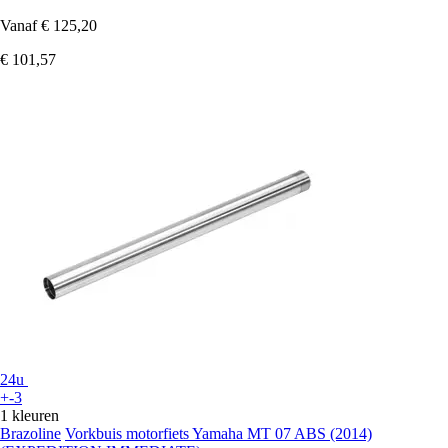
Vanaf
€ 125,20
€ 101,57
24u
+-3
1 kleuren
Brazoline
Vorkbuis motorfiets Yamaha MT 07 ABS (2014)