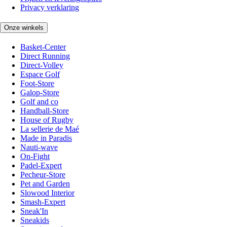
Privacy verklaring
Onze winkels
Basket-Center
Direct Running
Direct-Volley
Espace Golf
Foot-Store
Galop-Store
Golf and co
Handball-Store
House of Rugby
La sellerie de Maé
Made in Paradis
Nauti-wave
On-Fight
Padel-Expert
Pecheur-Store
Pet and Garden
Slowood Interior
Smash-Expert
Sneak'In
Sneakids