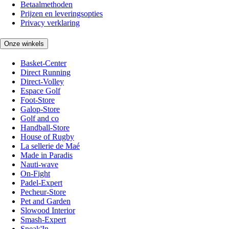
Betaalmethoden
Prijzen en leveringsopties
Privacy verklaring
Onze winkels
Basket-Center
Direct Running
Direct-Volley
Espace Golf
Foot-Store
Galop-Store
Golf and co
Handball-Store
House of Rugby
La sellerie de Maé
Made in Paradis
Nauti-wave
On-Fight
Padel-Expert
Pecheur-Store
Pet and Garden
Slowood Interior
Smash-Expert
Sneak'In