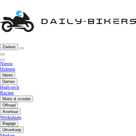
Zoeken
Nieuw
Helmen
Heren
Dames
High-tech
Racing
Motor & scooter
Offroad
Avontuur
Werkplaats
Bagage
Uitverkoop
Merken