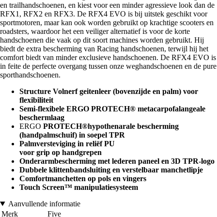
en trailhandschoenen, en kiest voor een minder agressieve look dan de
RFX1, RFX2 en RFX3. De RFX4 EVO is bij uitstek geschikt voor
sportmotoren, maar kan ook worden gebruikt op krachtige scooters en
roadsters, waardoor het een veiliger alternatief is voor de korte
handschoenen die vaak op dit soort machines worden gebruikt. Hij
biedt de extra bescherming van Racing handschoenen, terwijl hij het
comfort biedt van minder exclusieve handschoenen. De RFX4 EVO is
in feite de perfecte overgang tussen onze weghandschoenen en de pure
sporthandschoenen.
Structure Volnerf geitenleer (bovenzijde
en palm) voor
flexibiliteit
Semi-flexibele ERGO PROTECH® metacarpofalangeale
beschermlaag
ERGO
PROTECH®
hypothenarale bescherming
(handpalmschuif) in soepel TPR
Palmversteviging in reliëf PU
voor grip op handgrepen
Onderarmbescherming met lederen paneel en 3D TPR-logo
Dubbele klittenbandsluiting en verstelbaar manchetlipje
Comfortmanchetten op pols en vingers
Touch Screen™ manipulatiesysteem
Aanvullende informatie
Merk
Five