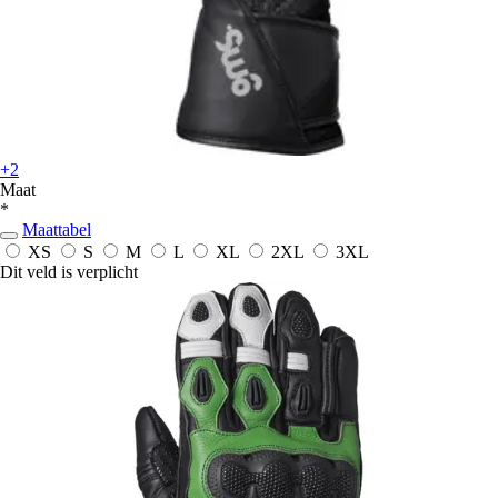
+2
Maat
*
Maattabel
XS
S
M
L
XL
2XL
3XL
Dit veld is verplicht