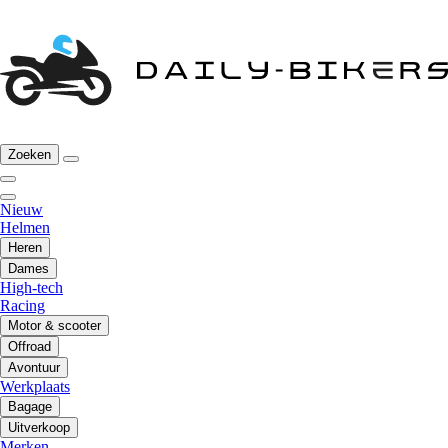
Zoeken
Nieuw
Helmen
Heren
Dames
High-tech
Racing
Motor & scooter
Offroad
Avontuur
Werkplaats
Bagage
Uitverkoop
Merken