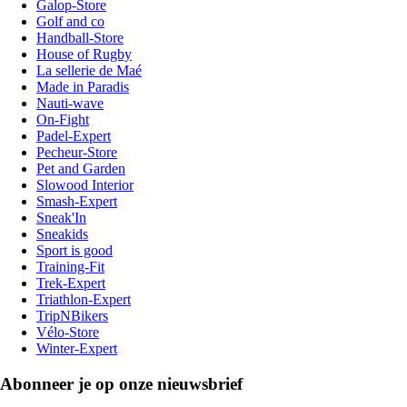
Galop-Store
Golf and co
Handball-Store
House of Rugby
La sellerie de Maé
Made in Paradis
Nauti-wave
On-Fight
Padel-Expert
Pecheur-Store
Pet and Garden
Slowood Interior
Smash-Expert
Sneak'In
Sneakids
Sport is good
Training-Fit
Trek-Expert
Triathlon-Expert
TripNBikers
Vélo-Store
Winter-Expert
Abonneer je op onze nieuwsbrief