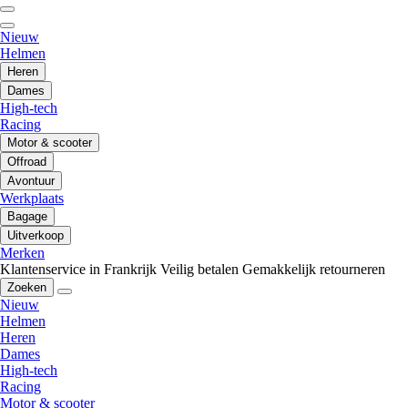
Nieuw
Helmen
Heren
Dames
High-tech
Racing
Motor & scooter
Offroad
Avontuur
Werkplaats
Bagage
Uitverkoop
Merken
Klantenservice in Frankrijk
Veilig betalen
Gemakkelijk retourneren
Zoeken
Nieuw
Helmen
Heren
Dames
High-tech
Racing
Motor & scooter