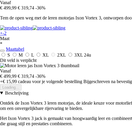
Vanaf
€ 499,99
€ 319,74
-36%
Tem de open weg met de leren motorjas Ixon Vortex 3, ontworpen door 
+-2
Maat
*
Maattabel
S
M
L
XL
2XL
3XL
24u
Dit veld is verplicht
Vanaf
€ 499,99
€ 319,74
-36%
+€ 15,99
cadeau voor je volgende bestelling
Bijgeschreven na bevestigi
Loading...
Beschrijving
Ontdek de Ixon Vortex 3 leren motorjas, de ideale keuze voor motorlief
om een onvergelijkbare rijervaring te bieden.
Het Ixon Vortex 3 jack is gemaakt van hoogwaardig leer en combineert 
die graag stijl en prestaties combineren.