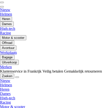
Nieuw
Helmen
Heren
Dames
High-tech
Racing
Motor & scooter
Offroad
Avontuur
Werkplaats
Bagage
Uitverkoop
Merken
Klantenservice in Frankrijk
Veilig betalen
Gemakkelijk retourneren
Zoeken
Nieuw
Helmen
Heren
Dames
High-tech
Racing
Motor & scooter