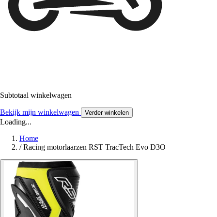
Subtotaal winkelwagen
Bekijk mijn winkelwagen
Verder winkelen
Loading...
Home
/
Racing motorlaarzen RST TracTech Evo D3O