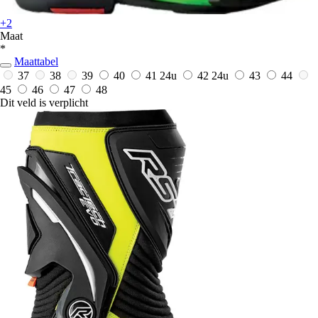
+2
Maat
*
Maattabel
37
38
39
40
41
24u
42
24u
43
44
45
46
47
48
Dit veld is verplicht