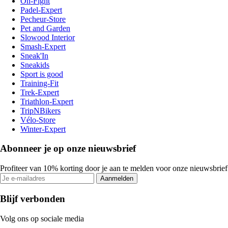
On-Fight
Padel-Expert
Pecheur-Store
Pet and Garden
Slowood Interior
Smash-Expert
Sneak'In
Sneakids
Sport is good
Training-Fit
Trek-Expert
Triathlon-Expert
TripNBikers
Vélo-Store
Winter-Expert
Abonneer je op onze nieuwsbrief
Profiteer van 10% korting door je aan te melden voor onze nieuwsbrief
Aanmelden
Blijf verbonden
Volg ons op sociale media