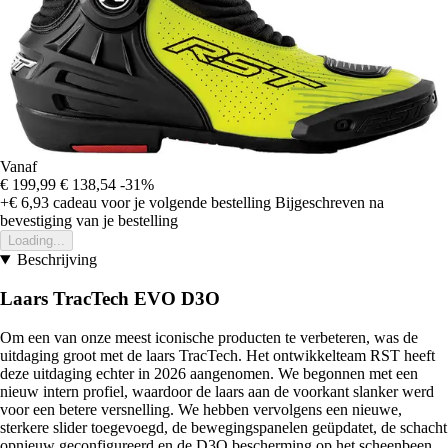
Vanaf
€ 199,99
€ 138,54
-31%
+€ 6,93
cadeau voor je volgende bestelling
Bijgeschreven na
bevestiging van je bestelling
Loading...
Beschrijving
Laars TracTech EVO D3O
Om een van onze meest iconische producten te verbeteren, was de
uitdaging groot met de laars TracTech. Het ontwikkelteam RST heeft
deze uitdaging echter in 2026 aangenomen. We begonnen met een
nieuw intern profiel, waardoor de laars aan de voorkant slanker werd
voor een betere versnelling. We hebben vervolgens een nieuwe,
sterkere slider toegevoegd, de bewegingspanelen geüpdatet, de schacht
opnieuw geconfigureerd en de D3O bescherming op het scheenbeen