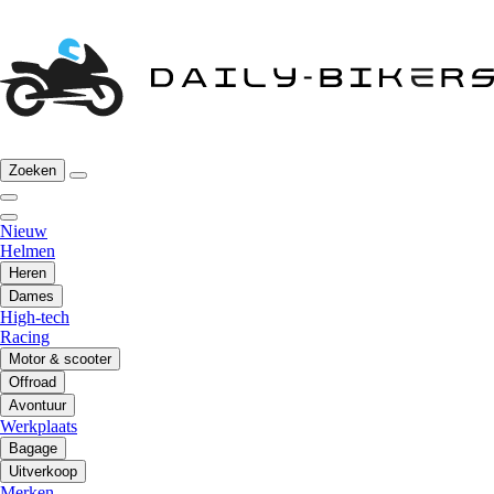
Zoeken
Nieuw
Helmen
Heren
Dames
High-tech
Racing
Motor & scooter
Offroad
Avontuur
Werkplaats
Bagage
Uitverkoop
Merken