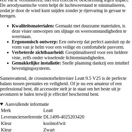
De aerodynamische vorm helpt de luchtweerstand te minimaliseren,
zodat je door de wind kunt snijden zonder je rijervaring in gevaar te
brengen.
Kwaliteitsmaterialen:
Gemaakt met duurzame materialen, is
deze visier ontworpen om slijtage en weersomstandigheden te
weerstaan.
Ergonomisch ontwerp:
Een ontwerp dat perfect aansluit op de
vorm van je helm voor een veilige en comfortabele pasvorm.
Verbeterde zichtbaarheid:
Geoptimaliseerd voor een heldere
visie, zelfs onder wisselende lichtomstandigheden.
Gemakkelijke installatie:
Snelle plaatsing dankzij een intuïtief
bevestigingssysteem.
Samenvattend, de crossmotorhelmvisier Leatt 9.5 V25 is de perfecte
balans tussen prestaties en veiligheid. Of je nu een amateur of een
professional bent, dit accessoire stelt je in staat om het beste uit je
avonturen te halen terwijl je effectief beschermd bent.
Aanvullende informatie
Merk
Leatt
Leveranciersreferentie
DL1499-4025203420
Kleur
koolstof/wit
Kleur
Zwart