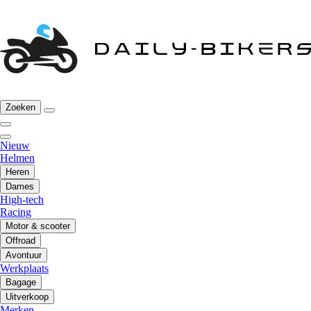
Zoeken
Nieuw
Helmen
Heren
Dames
High-tech
Racing
Motor & scooter
Offroad
Avontuur
Werkplaats
Bagage
Uitverkoop
Merken